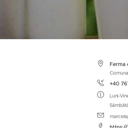
Ferma c
Comuna 
+40 76
Luni-Vin
Sâmbăt
marcela
https: