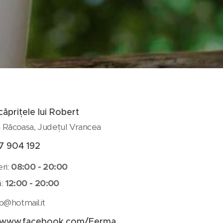
ăprițele lui Robert
Răcoasa, Județul Vrancea
7 904 192
eri:
08:00 - 20:00
ă:
12:00 - 20:00
p@hotmail.it
//www.facebook.com/Ferma