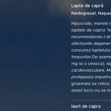
Lapte de capră
Nedegresat, Nepas
Hipocrate, marele m
laptele de capra "l
recomandandu-l dre
afectiunile degenera
consumul laptelului
timpurilor.De aseme
mg la o ceasca), la
cardiovasculare. Mai
protejeaza impotriv
grasimea se ridica 
acest lucru nu se i
Iaurt de capra