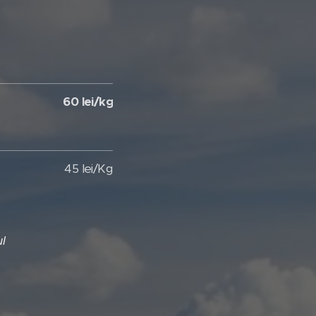
60 lei/kg
45 lei/Kg
l