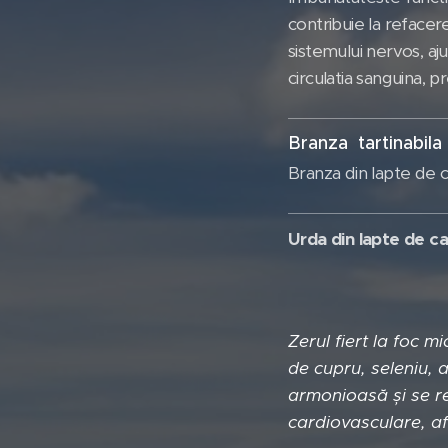
contribuie la refacer
sistemului nervos, aj
circulatia sanguina, p
Branza tartinabila
Branza din lapte de c
Urda din lapte de c
Zerul fiert la foc 
de cupru, seleniu, a
armonioasă și se r
cardiovasculare, afe