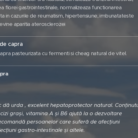
ea florei gastrointestinale, normalizeaza functionarea
uta in cazurile de reumatism, hipertensiune, imbunatateste
revine aparitia aterosclerozei
 de capra
apra pasteurizata cu fermenti si cheag natural de vitel.
apra
mic dă urda , excelent hepatoprotector natural. Conținutu
cizi grași, vitamina A și B6 ajută la o dezvoltare
ecomandă persoanelor care suferă de afecțiuni
cțiuni gastro-intestinale și altele.