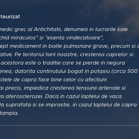
teurizat
edic grec al Antichitatii, denumea in lucrarile sale
ichid miraculos" si "esenta vindecatoare",
pt medicament in bolile pulmonare grave, precum si i
tive. Pe teritoriul tarii noastre, cresterea caprelor si
 acestora este o traditie care se pierde in negura
nea, datorita continutului bogat in potasiu (circa 500
ptele de capra face bine celor cu afectiuni
 precis, impiedica cresterea tensiunii arteriale si
a aterosclerozei. Daca in cazul laptelui de vaca
la suprafata si se imprastie, in cazul laptelui de capra
ntampla.