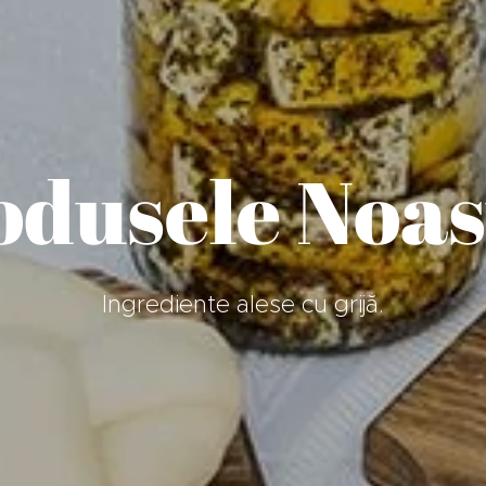
odusele Noas
Ingrediente alese cu grijă.