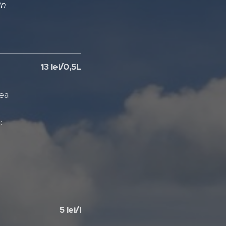
in
13 lei/0,5L
rea
:
5 lei/l