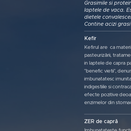
Grasimile si prote
laptele de vaca. E
dietele convalesce
Contine acizi gras
Kefir
Kefirul are ca materi
pasteurizării, tratam
in laptele de capra p
"benefic vietii", den
imbunatatesc imunitat
indigestiile si contra
efecte pozitive deoare
enzimelor din stomac,
ZER 
Imbunatateste functiona