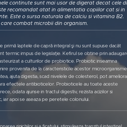
inele continute sunt mai usor de digerat decat cele d
ste recomandat atat in alimentatia copiilor cat si in
nte. Este o sursa naturala de calciu si vitamina B2.
i care combat microbii din organism.
e primă laptele de capră integral şi nu sunt supuse dacât
ent termic impus de legislaţie. Kefirul se obtine prin adauga
asteurizat a culturilor de probiotice. Probiotic inseamna
umire provenita de la caracteristicile acestor microorganisme
ea, ajuta digestia, scad nivelele de colesterol, pot ameliora
cara efectele antibioticelor. Probioticele au toate aceste
ce, odata ajunse in tractul digestiv, rezista acizilor si
 iar apoi se aseaza pe peretele colonului.
de capră
rea rinichilor si a ficatului, stimuleaza tranzitul intestinal,